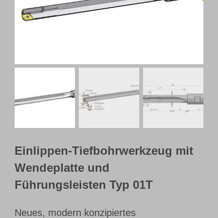
Webshop
Kundenportal
Deutsch
Einlippen-Tiefbohrwerkzeug mit
Wendeplatte und
Führungsleisten Typ 01T
Neues, modern konzipiertes