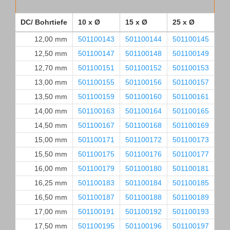
DC/ Bohrtiefe
10 x Ø
15 x Ø
25 x Ø
35
12,00 mm
501100143
501100144
501100145
50
12,50 mm
501100147
501100148
501100149
50
12,70 mm
501100151
501100152
501100153
50
13,00 mm
501100155
501100156
501100157
50
13,50 mm
501100159
501100160
501100161
50
14,00 mm
501100163
501100164
501100165
50
14,50 mm
501100167
501100168
501100169
50
15,00 mm
501100171
501100172
501100173
50
15,50 mm
501100175
501100176
501100177
50
16,00 mm
501100179
501100180
501100181
50
16,25 mm
501100183
501100184
501100185
50
16,50 mm
501100187
501100188
501100189
50
17,00 mm
501100191
501100192
501100193
50
17,50 mm
501100195
501100196
501100197
50