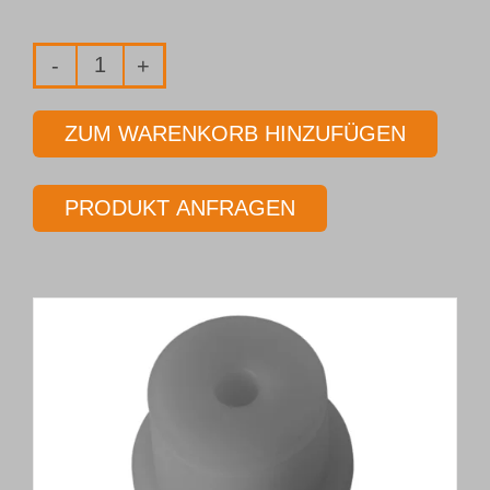
Einlippen-
Tiefbohrwerkzeug
ZUM WARENKORB HINZUFÜGEN
Typ 01T
Ø 15,00 mm
PRODUKT ANFRAGEN
Länge 10 x Ø
Menge