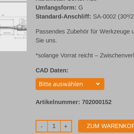
Umfangsform:
G
Standard-Anschliff:
SA-0002 (30º/2
Passendes Zubehör für Werkzeuge u
Sie uns.
*solange Vorrat reicht – Zwischenver
CAD Daten:
Artikelnummer:
702000152
ZUM WARENKOR
Einlippenbohrer