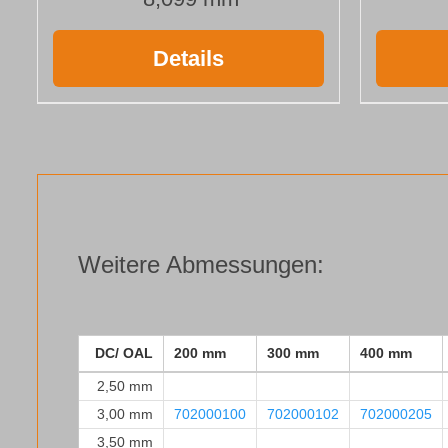
Details
Weitere Abmessungen:
DC/ OAL
200 mm
300 mm
400 mm
2,50 mm
3,00 mm
702000100
702000102
702000205
3,50 mm