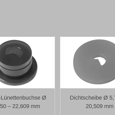
mit
aufgelötetem
Bohrkopf
Typ 110
Ø 6,500 mm
Länge 800 mm
Menge
-Lünettenbuchse Ø
Dichtscheibe Ø 5,
750 – 22,609 mm
20,509 mm