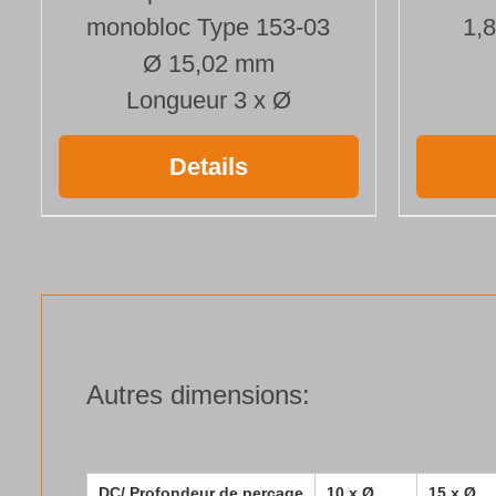
monobloc Type 153-03
1,
Ø 15,02 mm
Longueur 3 x Ø
Details
Autres dimensions:
DC/ Profondeur de perçage
10 x Ø
15 x Ø