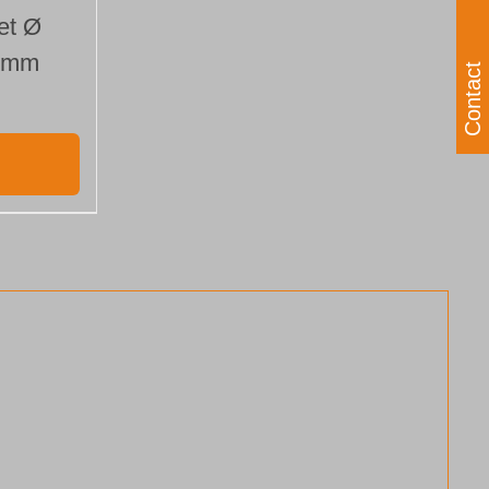
et Ø
9 mm
Contact