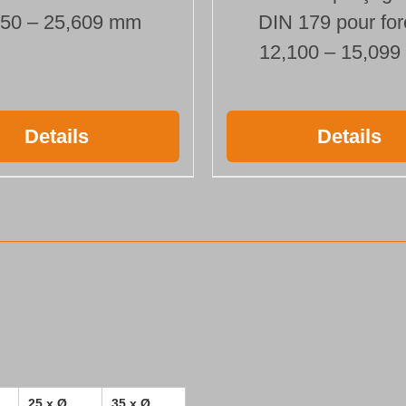
850 – 25,609 mm
DIN 179 pour for
12,100 – 15,09
Details
Details
25 x Ø
35 x Ø