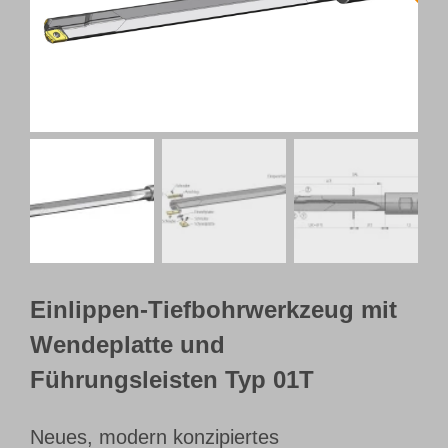
Webshop
Kundenportal
Deutsch
Einlippen-Tiefbohrwerkzeug mit
Wendeplatte und
Führungsleisten Typ 01T
Neues, modern konzipiertes