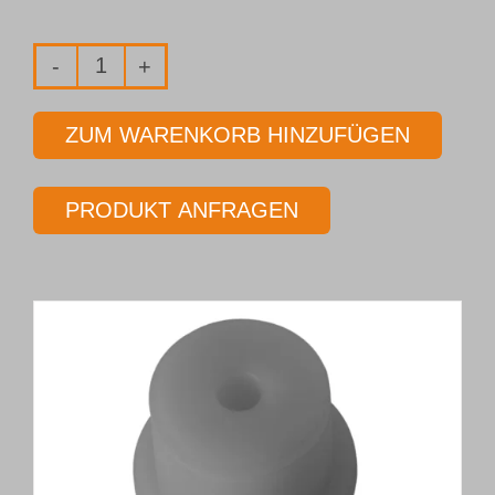
Einlippen-
Tiefbohrwerkzeug
ZUM WARENKORB HINZUFÜGEN
Typ 01T
Ø 15,50 mm
PRODUKT ANFRAGEN
Länge 35 x Ø
Menge