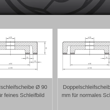
schleifscheibe Ø 90
Doppelschleifschei
r feines Schleifbild
mm für normales Sch