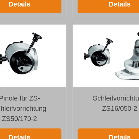
Details
Details
Pinole für ZS-
Schleifvorricht
hleifvorrichtung
ZS16/050-2
ZS50/170-2
Details
Details