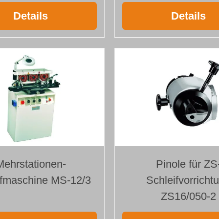
Details
Details
Mehrstationen-
Pinole für ZS
ifmaschine MS-12/3
Schleifvorricht
ZS16/050-2