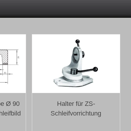
be Ø 90
Halter für ZS-
leifbild
Schleifvorrichtung