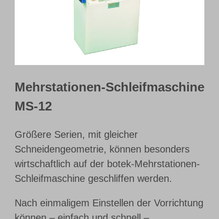
Webshop
Kundenportal
Deutsch
Mehrstationen-Schleifmaschine
MS-12
Größere Serien, mit gleicher
Schneidengeometrie, können besonders
wirtschaftlich auf der botek-Mehrstationen-
Schleifmaschine geschliffen werden.
Nach einmaligem Einstellen der Vorrichtung
können – einfach und schnell –