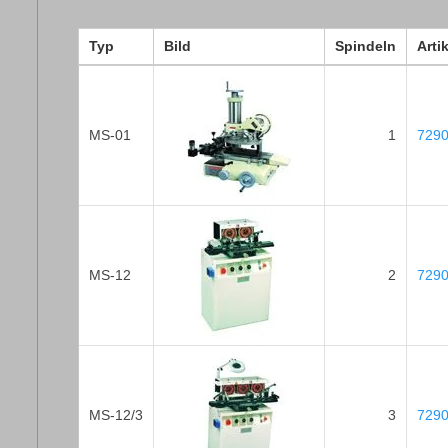
Typ
Bild
Spindeln
Arti
MS-01
1
729
MS-12
2
729
MS-12/3
3
729