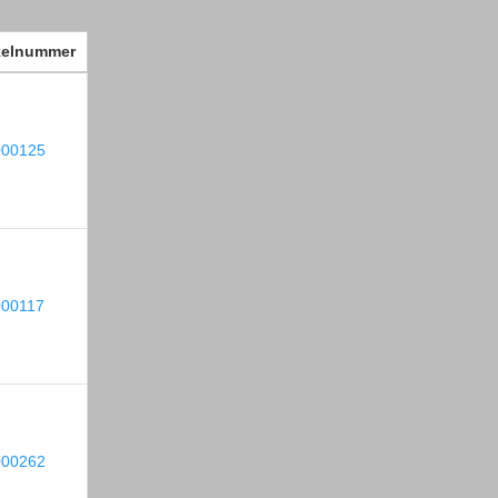
kelnummer
000125
000117
000262