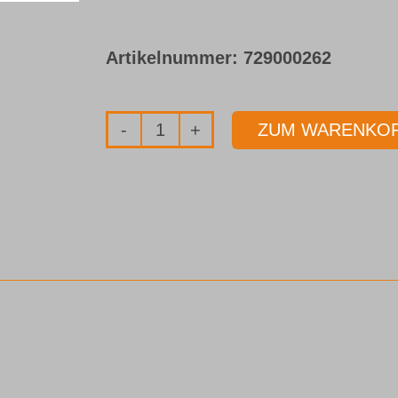
Artikelnummer:
729000262
ZUM WARENKOR
Mehrstationen-
Schleifmaschine
MS-
12/3
Menge