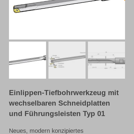
Webshop
Kundenportal
Deutsch
Einlippen-Tiefbohrwerkzeug mit
wechselbaren Schneidplatten
und Führungsleisten Typ 01
Neues, modern konzipiertes