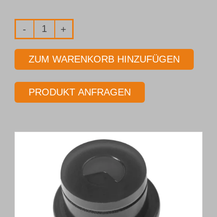
Einlippen-
Tiefbohrwerkzeug
ZUM WARENKORB HINZUFÜGEN
Typ 01
Ø 12,70 mm
PRODUKT ANFRAGEN
Länge 10 x Ø
Menge