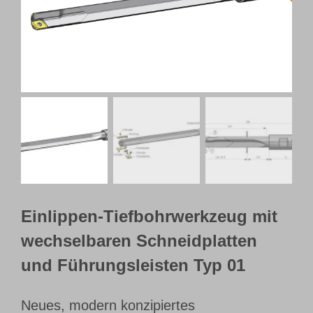
Webshop
Kundenportal
Deutsch
Einlippen-Tiefbohrwerkzeug mit
wechselbaren Schneidplatten
und Führungsleisten Typ 01
Neues, modern konzipiertes