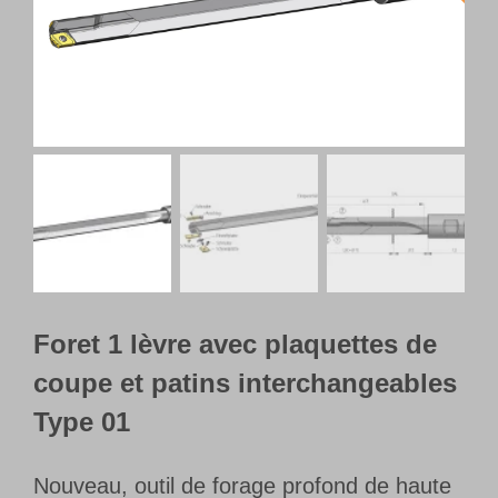
Français
Foret 1 lèvre avec plaquettes de
coupe et patins interchangeables
Type 01
Nouveau, outil de forage profond de haute