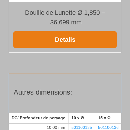
Douille de Lunette Ø 1,850 –
36,699 mm
Details
Autres dimensions:
DC/ Profondeur de perçage
10 x Ø
15 x Ø
25
10,00 mm
501100135
501100136
50