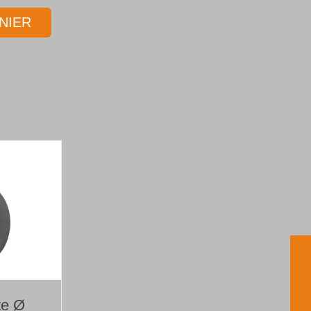
NIER
te Ø