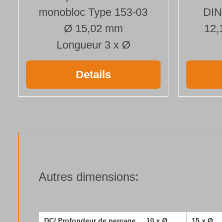
monobloc Type 153-03
DIN
Ø 15,02 mm
12,
Longueur 3 x Ø
Details
Autres dimensions:
DC/ Profondeur de perçage
10 x Ø
15 x Ø