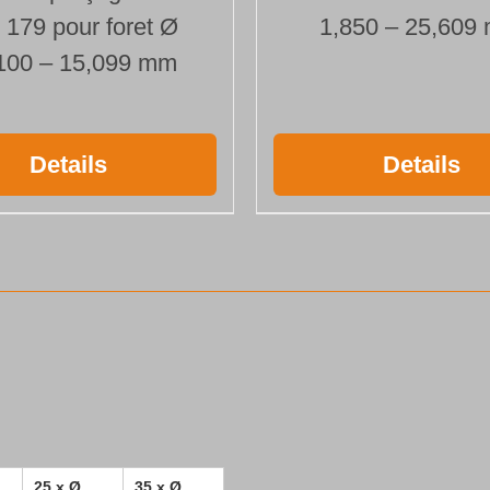
 179 pour foret Ø
1,850 – 25,609
100 – 15,099 mm
Details
Details
25 x Ø
35 x Ø