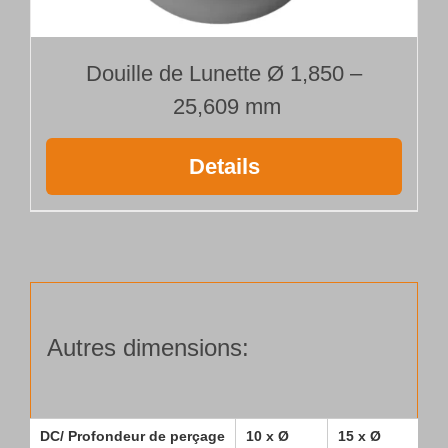
Douille de Lunette Ø 1,850 –
25,609 mm
Details
Autres dimensions:
DC/ Profondeur de perçage
10 x Ø
15 x Ø
25