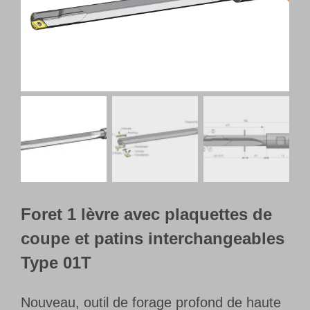
Français
Foret 1 lèvre avec plaquettes de
coupe et patins interchangeables
Type 01T
Nouveau, outil de forage profond de haute