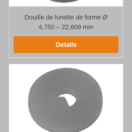
Douille de lunette de forme Ø
4,750 – 22,609 mm
Details