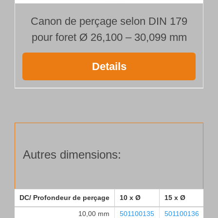
Canon de perçage selon DIN 179
pour foret Ø 26,100 – 30,099 mm
Details
Autres dimensions:
DC/ Profondeur de perçage
10 x Ø
15 x Ø
25
10,00 mm
501100135
501100136
50