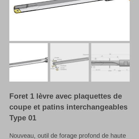
Français
Foret 1 lèvre avec plaquettes de
coupe et patins interchangeables
Type 01
Nouveau, outil de forage profond de haute