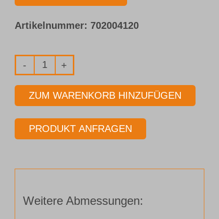
Artikelnummer:
702004120
Vollhartmetall-
Pilotbohrer
ZUM WARENKORB HINZUFÜGEN
Typ 153-
03
PRODUKT ANFRAGEN
Ø 13,50 mm
Länge 3 x Ø
Menge
Weitere Abmessungen: