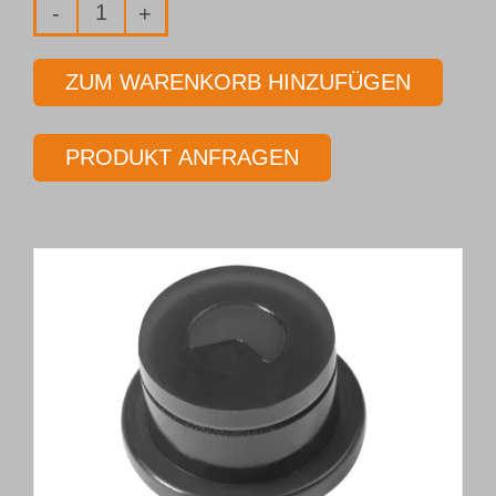
VHM-
Einlippenbohrer
ZUM WARENKORB HINZUFÜGEN
in
Hochleistungsausführung
PRODUKT ANFRAGEN
Typ 113-
HP
Ø 5,000 mm
Länge 55
x
Ø
Menge