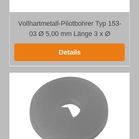
Vollhartmetall-Pilotbohrer Typ 153-
03 Ø 5,00 mm Länge 3 x Ø
Details