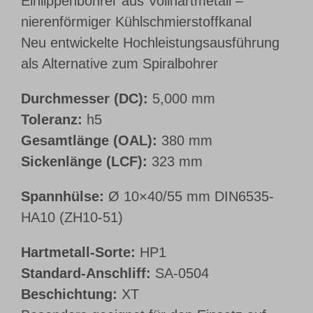
Einlippenbohrer aus Vollhartmetall –
nierenförmiger Kühlschmierstoffkanal
Neu entwickelte Hochleistungsausführung
als Alternative zum Spiralbohrer
Durchmesser (DC):
5,000 mm
Toleranz:
h5
Gesamtlänge (OAL):
380 mm
Sickenlänge (LCF):
323 mm
Spannhülse:
Ø 10×40/55 mm DIN6535-
HA10 (ZH10-51)
Hartmetall-Sorte:
HP1
Standard-Anschliff:
SA-0504
Beschichtung:
XT