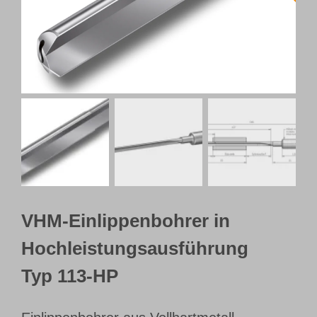
Webshop
Kundenportal
Deutsch
VHM-Einlippenbohrer in
Hochleistungsausführung
Typ 113-HP