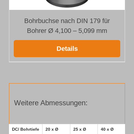
Bohrbuchse nach DIN 179 für
Bohrer Ø 4,100 – 5,099 mm
Details
Weitere Abmessungen:
DC/ Bohrtiefe
20 x Ø
25 x Ø
40 x Ø
50