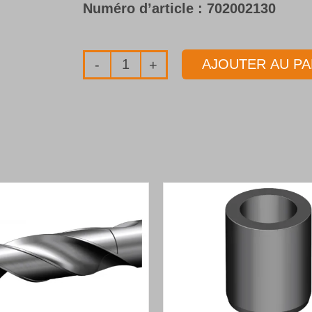
Numéro d’article :
702002130
AJOUTER AU PA
quantité
de
Foret
1
lèvre
en
carbure
monobloc
en
exécution
Haute
Performance