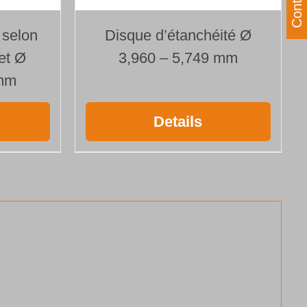
Contact
 selon
Disque d’étanchéité Ø
et Ø
3,960 – 5,749 mm
 mm
Details