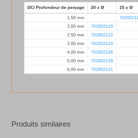
DC/ Profondeur de perçage
20 x Ø
25 x Ø
1,50 mm
7020021
2,00 mm
702002120
2,50 mm
702002122
3,00 mm
702002124
4,00 mm
702002126
5,00 mm
702002128
6,00 mm
702002131
Produits similaires