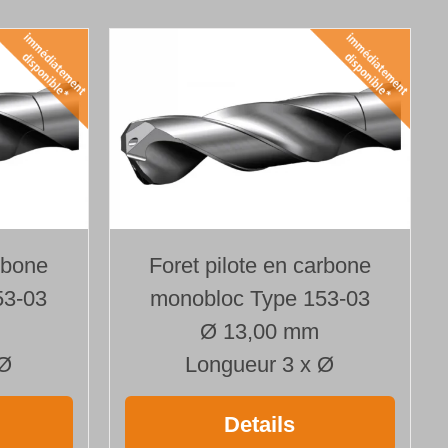
rbone
Foret pilote en carbone
53-03
monobloc Type 153-03
Ø 13,00 mm
 Ø
Longueur 3 x Ø
Details