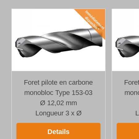
Foret pilote en carbone
Fore
monobloc Type 153-03
mono
Ø 12,02 mm
Longueur 3 x Ø
L
Details