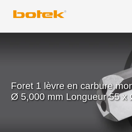
Skip
to
content
Foret 1 lèvre en carbure m
Ø 5,000 mm Longueur 55 x