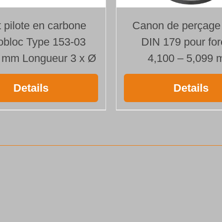
Type 113-
HP
t pilote en carbone
Canon de perçage
Ø 5,000 mm
bloc Type 153-03
DIN 179 pour for
Longueur 55
 mm Longueur 3 x Ø
4,100 – 5,099
x
Ø
Details
Details