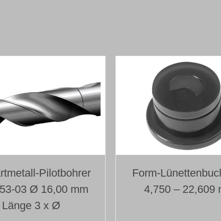
aufgelötetem
Bohrkopf
Typ 110
Ø 16,000 mm
Länge 300 mm
Menge
rtmetall-Pilotbohrer
Form-Lünettenbuc
153-03 Ø 16,00 mm
4,750 – 22,609
Länge 3 x Ø