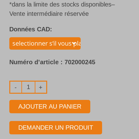
*dans la limite des stocks disponibles–
Vente intermédiaire réservée
Données CAD:
Numéro d’article :
702000245
quantité
de
AJOUTER AU PANIER
Foret
1
DEMANDER UN PRODUIT
lèvre
avec