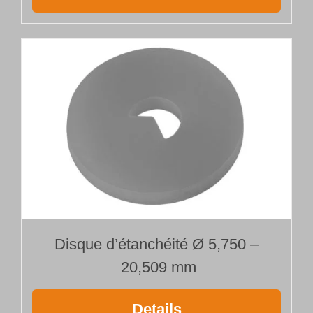
Disque d’étanchéité Ø 5,750 –
20,509 mm
Details