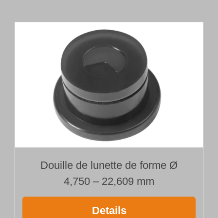
tête
de
forage
brasée
Type 110
Ø 16,000 mm
Longueur 300 mm
Douille de lunette de forme Ø
4,750 – 22,609 mm
Details