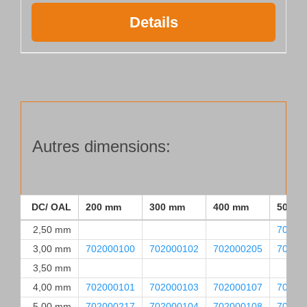
Details
Autres dimensions:
DC/ OAL
200 mm
300 mm
400 mm
500 m
2,50 mm
70200
3,00 mm
702000100
702000102
702000205
70200
3,50 mm
4,00 mm
702000101
702000103
702000107
70200
5,00 mm
702000217
702000104
702000108
70200