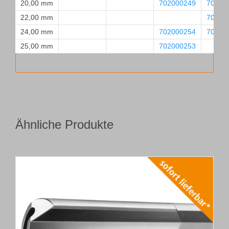
20,00 mm
702000249
70200
22,00 mm
70200
24,00 mm
702000254
70200
25,00 mm
702000253
Ähnliche Produkte