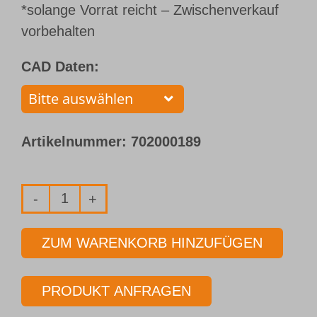
*solange Vorrat reicht – Zwischenverkauf
vorbehalten
CAD Daten:
Artikelnummer:
702000189
Einlippenbohrer
mit
ZUM WARENKORB HINZUFÜGEN
aufgelötetem
Bohrkopf
PRODUKT ANFRAGEN
Typ 110
Ø 10,000 mm