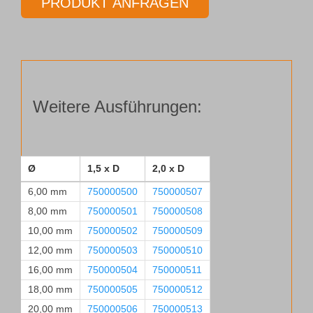
PRODUKT ANFRAGEN
Typ
F428-
02
Ø 20,00 mm, 1,5xD
Menge
Weitere Ausführungen:
Ø
1,5 x D
2,0 x D
6,00 mm
750000500
750000507
8,00 mm
750000501
750000508
10,00 mm
750000502
750000509
12,00 mm
750000503
750000510
16,00 mm
750000504
750000511
18,00 mm
750000505
750000512
20,00 mm
750000506
750000513