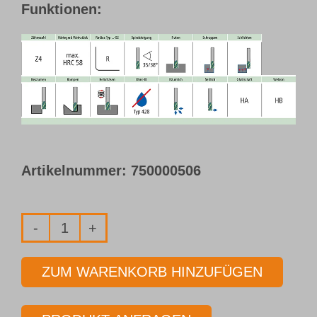
Funktionen:
Artikelnummer:
750000506
HPC-
Schaftfräser
ZUM WARENKORB HINZUFÜGEN
ohne
Innenkühlung