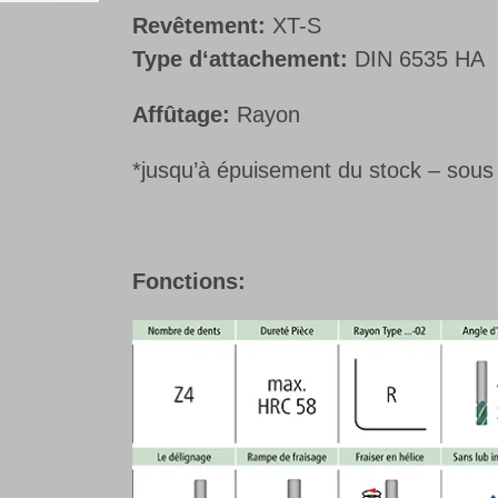
Revêtement:
XT-S
Type d‘attachement:
DIN 6535 HA
Affûtage:
Rayon
*jusqu’à épuisement du stock – sous 
Fonctions: