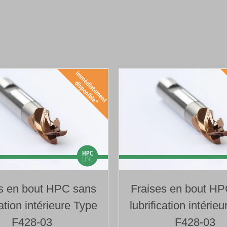
s en bout HPC sans
Fraises en bout H
cation intérieure Type
lubrification intérie
F428-03
F428-03