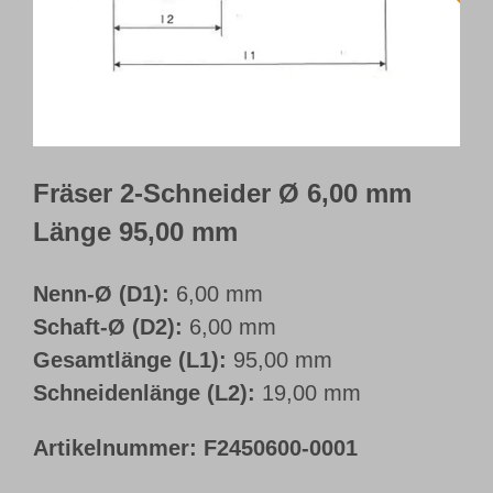
Webshop
Kundenportal
Deutsch
Fräser 2-Schneider Ø 6,00 mm
Länge 95,00 mm
Nenn-Ø (D1):
6,00 mm
Schaft-Ø (D2):
6,00 mm
Gesamtlänge (L1):
95,00 mm
Schneidenlänge (L2):
19,00 mm
Artikelnummer:
F2450600-0001