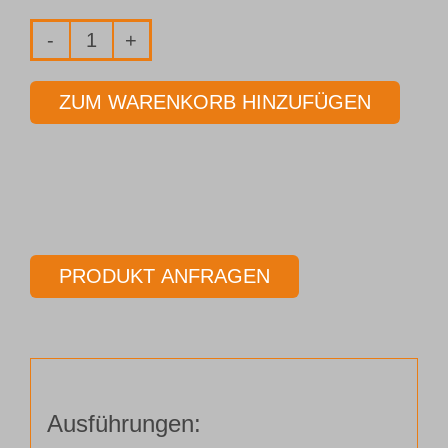
Fräser
2-
ZUM WARENKORB HINZUFÜGEN
Schneider
Ø
6,00
mm
Länge
95,00
PRODUKT ANFRAGEN
mm
Menge
Ausführungen: