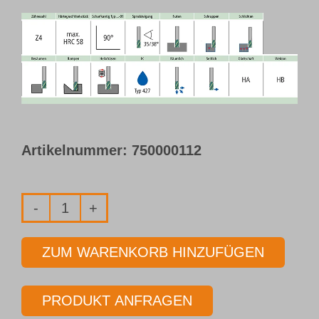
Artikelnummer:
750000112
HPC-
Schaftfräser
ZUM WARENKORB HINZUFÜGEN
mit
Innenkühlung
PRODUKT ANFRAGEN
Typ