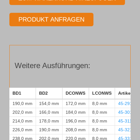
45
Menge
PRODUKT ANFRAGEN
Weitere Ausführungen:
BD1
BD2
DCONWS
LCONWS
Artikelnu
190,0 mm
154,0 mm
172,0 mm
8,0 mm
45-2910-
202,0 mm
166,0 mm
184,0 mm
8,0 mm
45-3010-
214,0 mm
178,0 mm
196,0 mm
8,0 mm
45-3110-O
226,0 mm
190,0 mm
208,0 mm
8,0 mm
45-3210-
238,0 mm
202,0 mm
220,0 mm
8,0 mm
45-3310-