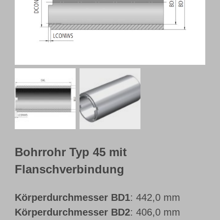
Webshop
Kundenportal
Deutsch
Bohrrohr Typ 45 mit
Flanschverbindung
Körperdurchmesser BD1
: 442,0 mm
Körperdurchmesser BD2
: 406,0 mm