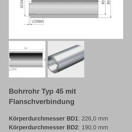
Webshop
Kundenportal
Deutsch
Bohrrohr Typ 45 mit
Flanschverbindung
Körperdurchmesser BD1
: 226,0 mm
Körperdurchmesser BD2
: 190,0 mm