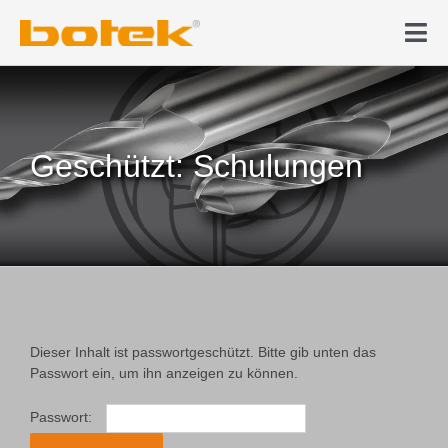
Zum
Inhalt
Tog
springen
Nav
Produkte
Tiefbohren
Geschützt: Schulungen
News & Medien
Karriere
Unternehmen
Dieser Inhalt ist passwortgeschützt. Bitte gib unten das
Passwort ein, um ihn anzeigen zu können.
Kontakt
Passwort: