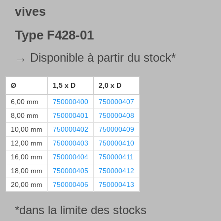
vives
Type
F428-01
→ Disponible à partir du stock*
Ø
1,5 x D
2,0 x D
6,00 mm
750000400
750000407
8,00 mm
750000401
750000408
10,00 mm
750000402
750000409
12,00 mm
750000403
750000410
16,00 mm
750000404
750000411
18,00 mm
750000405
750000412
20,00 mm
750000406
750000413
*dans la limite des stocks