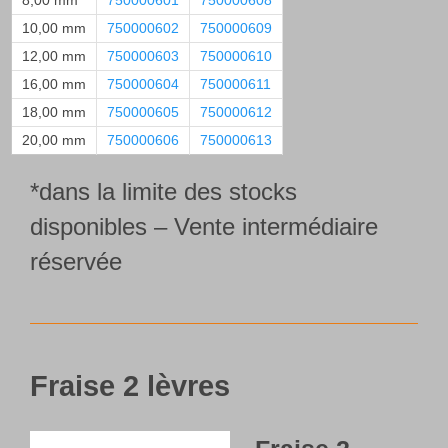
8,00 mm
750000601
750000608
10,00 mm
750000602
750000609
12,00 mm
750000603
750000610
16,00 mm
750000604
750000611
18,00 mm
750000605
750000612
20,00 mm
750000606
750000613
*dans la limite des stocks
disponibles – Vente intermédiaire
réservée
Fraise 2 lèvres