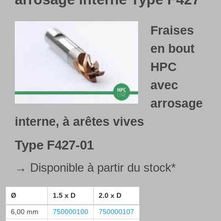
Fraises
en bout
HPC
avec
arrosage
interne
, à arêtes vives
Type
F427-01
→ Disponible à partir du stock*
Ø
1.5 x D
2.0 x D
6,00 mm
750000100
750000107