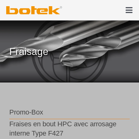
Skip
to
Tog
content
Nav
Produit
Forage profond
Fraisage
Actualités & Médias
Entreprise
Contact
Promo-Box
Fraises en bout HPC avec arrosage
Boutique en ligne
interne Type F427