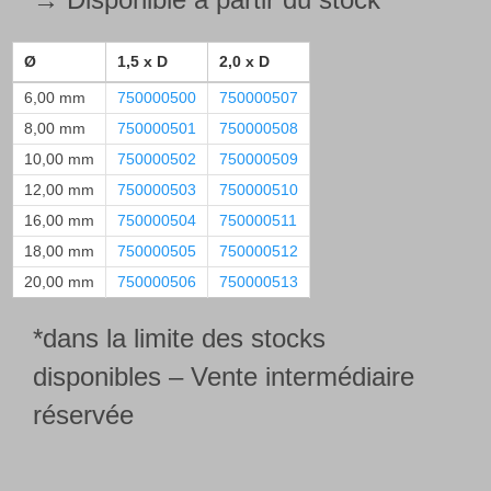
→ Disponible à partir du stock*
Ø
1,5 x D
2,0 x D
6,00 mm
750000500
750000507
8,00 mm
750000501
750000508
10,00 mm
750000502
750000509
12,00 mm
750000503
750000510
16,00 mm
750000504
750000511
18,00 mm
750000505
750000512
20,00 mm
750000506
750000513
*dans la limite des stocks
disponibles – Vente intermédiaire
réservée