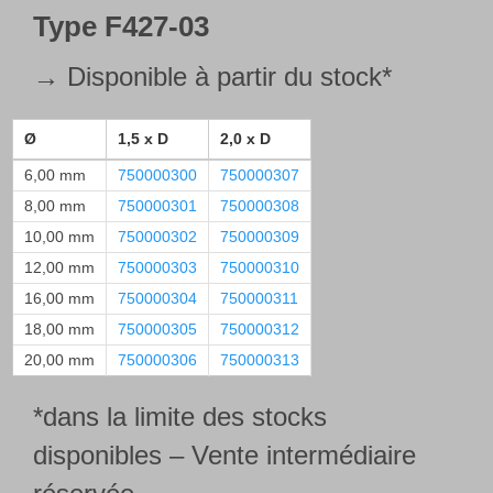
Type
F427-03
→ Disponible à partir du stock*
Ø
1,5 x D
2,0 x D
6,00 mm
750000300
750000307
8,00 mm
750000301
750000308
10,00 mm
750000302
750000309
12,00 mm
750000303
750000310
16,00 mm
750000304
750000311
18,00 mm
750000305
750000312
20,00 mm
750000306
750000313
*dans la limite des stocks
disponibles – Vente intermédiaire