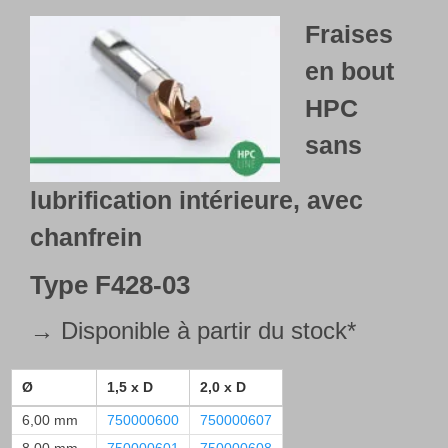
Fraises
en bout
HPC
sans
lubrification intérieure, avec
chanfrein
Type
F428-03
→ Disponible à partir du stock*
Ø
1,5 x D
2,0 x D
6,00 mm
750000600
750000607