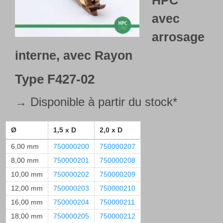
HPC
avec
arrosage
interne
, avec Rayon
Type
F427-02
→ Disponible à partir du stock*
Ø
1,5 x D
2,0 x D
6,00 mm
750000200
750000207
8,00 mm
750000201
750000208
10,00 mm
750000202
750000209
12,00 mm
750000203
750000210
16,00 mm
750000204
750000211
18,00 mm
750000205
750000212