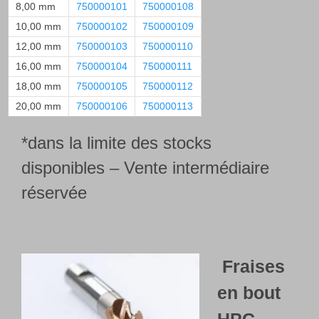
8,00 mm
750000101
750000108
10,00 mm
750000102
750000109
12,00 mm
750000103
750000110
16,00 mm
750000104
750000111
18,00 mm
750000105
750000112
20,00 mm
750000106
750000113
*dans la limite des stocks
disponibles – Vente intermédiaire
réservée
Fraises
en bout