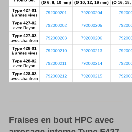
Promo Set
(Ø 6, 8, 10 mm)
(Ø 10, 12, 16 mm)
(Ø 16, 18
Type 427-01
792000201
792000204
79200
à arêtes vives
Type 427-02
792000202
792000205
79200
avec Rayon
Type 427-03
792000203
792000206
79200
avec chanfrein
Type 428-01
792000210
792000213
79200
à arêtes vives
Type 428-02
792000211
792000214
79200
avec Rayon
Type 428-03
792000212
792000215
79200
avec chanfrein
Fraises en bout HPC avec
arrosage interne Type F427