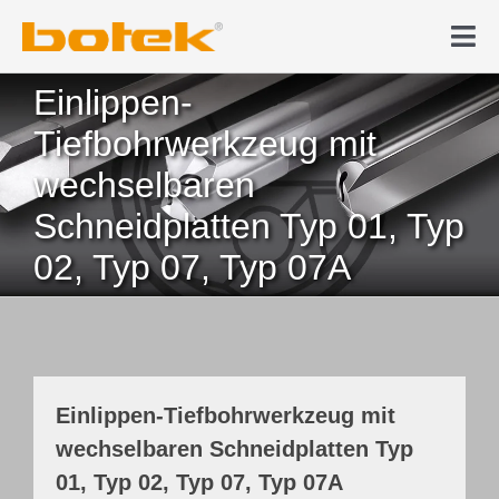
Zum
Inhalt
Tog
springen
Nav
Produkte
Einlippen-
Tiefbohrwerkzeug mit
Tiefbohren
wechselbaren
Schneidplatten Typ 01, Typ
News & Medien
02, Typ 07, Typ 07A
Karriere
Unternehmen
Einlippen-Tiefbohrwerkzeug mit
wechselbaren Schneidplatten Typ
Kontakt
01, Typ 02, Typ 07, Typ 07A