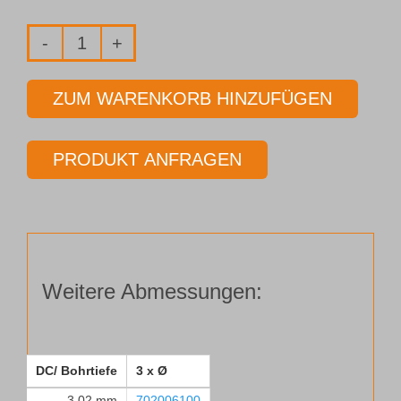
Vollhartmetall-
Pilotbohrer
ZUM WARENKORB HINZUFÜGEN
Typ 158-
08
PRODUKT ANFRAGEN
Ø 8,52 mm
Länge 3 x Ø
Menge
Weitere Abmessungen:
DC/ Bohrtiefe
3 x Ø
3,02 mm
702006100