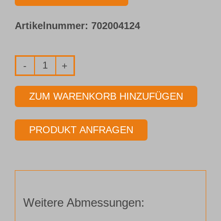
Artikelnummer:
702004124
Vollhartmetall-
Pilotbohrer
ZUM WARENKORB HINZUFÜGEN
Typ 153-
03
PRODUKT ANFRAGEN
Ø 15,00 mm
Länge 3 x Ø
Menge
Weitere Abmessungen: