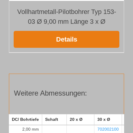
Vollhartmetall-Pilotbohrer Typ 153-
03 Ø 9,00 mm Länge 3 x Ø
Details
Weitere Abmessungen:
DC/ Bohrtiefe
Schaft
20 x Ø
30 x Ø
40 
2,00 mm
702002100
702