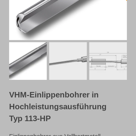
Webshop
Kundenportal
Deutsch
VHM-Einlippenbohrer in
Hochleistungsausführung
Typ 113-HP