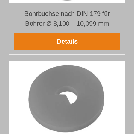
Bohrbuchse nach DIN 179 für
Bohrer Ø 8,100 – 10,099 mm
Details