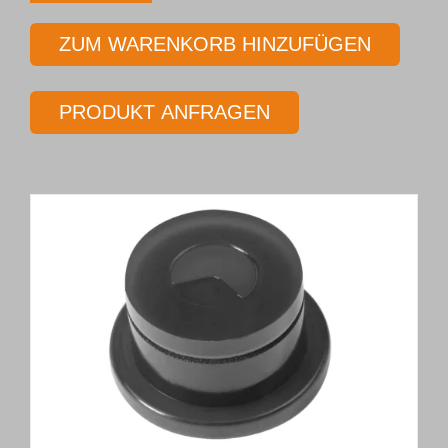
Einlippenbohrer
ZUM WARENKORB HINZUFÜGEN
in
Hochleistungsausführung
PRODUKT ANFRAGEN
Typ 113-
HP
Ø 9,000 mm
Länge 20
x
Ø
Menge