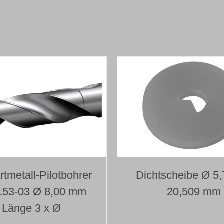
aufgelötetem
Bohrkopf
Typ 110
Ø 8,000 mm
Länge 1800 mm
Menge
rtmetall-Pilotbohrer
Dichtscheibe Ø 5,
153-03 Ø 8,00 mm
20,509 mm
Länge 3 x Ø