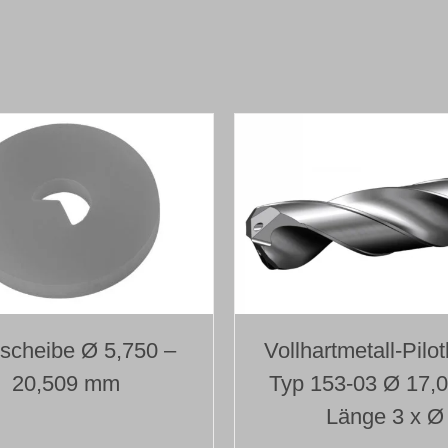
aufgelötetem
Bohrkopf
Typ 110
Ø 17,000 mm
Länge 500 mm
Menge
tscheibe Ø 5,750 –
Vollhartmetall-Pilo
20,509 mm
Typ 153-03 Ø 17,
Länge 3 x Ø