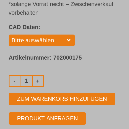
*solange Vorrat reicht – Zwischenverkauf
vorbehalten
CAD Daten:
Artikelnummer:
702000175
Einlippenbohrer
mit
ZUM WARENKORB HINZUFÜGEN
aufgelötetem
Bohrkopf
PRODUKT ANFRAGEN
Typ 110
Ø 13,000 mm