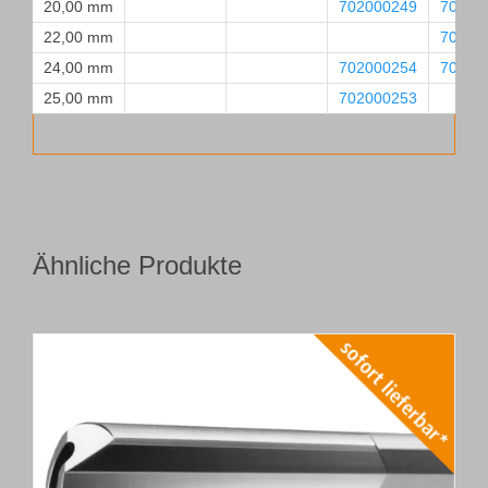
20,00 mm
702000249
70200
22,00 mm
70200
24,00 mm
702000254
70200
25,00 mm
702000253
Ähnliche Produkte