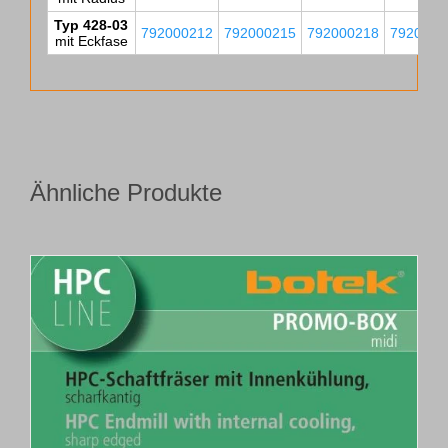
Typ 428-03
792000212
792000215
792000218
7920002
mit Eckfase
Ähnliche Produkte