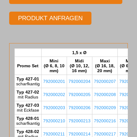
-
HPC
PRODUKT ANFRAGEN
Schaftfräser
ohne
Innenkühlung,
F428-
1,5 x Ø
02,
Mini
Midi
Maxi
Mini
16,00
Promo Set
(Ø 6, 8, 10
(Ø 10, 12,
(Ø 16, 18,
(Ø 6, 8, 
mm)
16 mm)
20 mm)
mm)
-
Typ 427-01
792000201
792000204
792000207
7920002
20,00
scharfkantig
mm,
Typ 427-02
792000202
792000205
792000208
7920002
mit Radius
1,5
Typ 427-03
792000203
792000206
792000209
7920002
x
mit Eckfase
Typ 428-01
Ø
792000210
792000213
792000216
7920002
scharfkantig
Menge
Typ 428-02
792000211
792000214
792000217
7920002
mit Radius