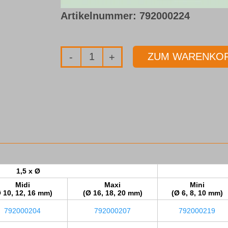
Artikelnummer:
792000224
ZUM WARENKOR
Promo-
Box
-
HPC
Schaftfräser
mit
Innenkühlung,
F427-
1,5 x Ø
03,
Midi
Maxi
Mini
 10, 12, 16 mm)
(Ø 16, 18, 20 mm)
(Ø 6, 8, 10 mm)
10,00
792000204
792000207
792000219
-