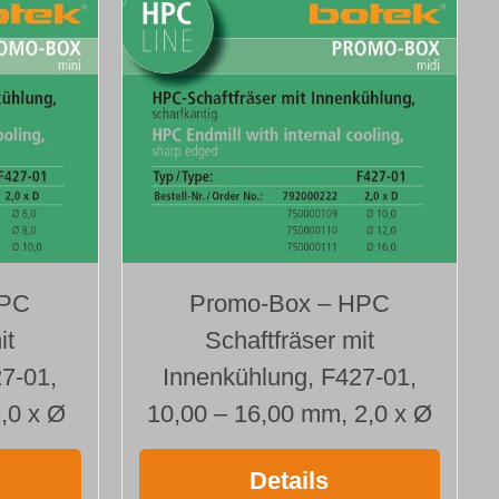
HPC
Promo-Box – HPC
it
Schaftfräser mit
7-01,
Innenkühlung, F427-01,
,0 x Ø
10,00 – 16,00 mm, 2,0 x Ø
Details