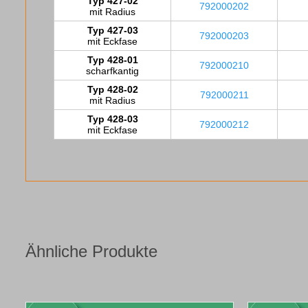
Typ 427-02
792000202
mit Radius
Typ 427-03
792000203
mit Eckfase
Typ 428-01
792000210
scharfkantig
Typ 428-02
792000211
mit Radius
Typ 428-03
792000212
mit Eckfase
Ähnliche Produkte