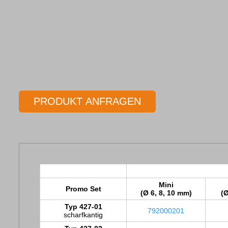
PRODUKT ANFRAGEN
Mini
Promo Set
(Ø 6, 8, 10 mm)
(Ø
Typ 427-01
792000201
scharfkantig