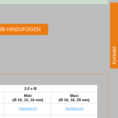
B HINZUFÜGEN
Kontakt
2,0 x Ø
Midi
Maxi
(Ø 10, 12, 16 mm)
(Ø 16, 18, 20 mm)
792000222
792000225