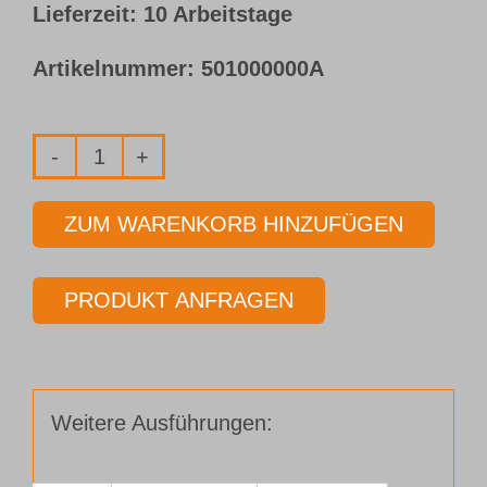
Lieferzeit: 10 Arbeitstage
Artikelnummer:
501000000A
Grundkörper
Typ
ZUM WARENKORB HINZUFÜGEN
70A
Ø
PRODUKT ANFRAGEN
25,00
-
45,00
mm
Weitere Ausführungen:
Menge