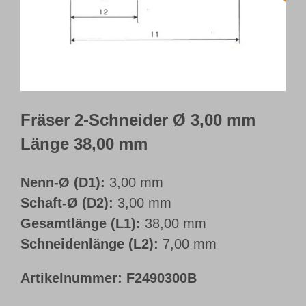
Webshop
Kundenportal
Deutsch
Fräser 2-Schneider Ø 3,00 mm
Länge 38,00 mm
Nenn-Ø (D1):
3,00 mm
Schaft-Ø (D2):
3,00 mm
Gesamtlänge (L1):
38,00 mm
Schneidenlänge (L2):
7,00 mm
Artikelnummer:
F2490300B