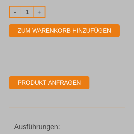
Fräser
2-
ZUM WARENKORB HINZUFÜGEN
Schneider
Ø
3,00
mm
Länge
38,00
PRODUKT ANFRAGEN
mm
Menge
Ausführungen: