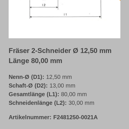
Webshop
Kundenportal
Deutsch
Fräser 2-Schneider Ø 12,50 mm
Länge 80,00 mm
Nenn-Ø (D1):
12,50 mm
Schaft-Ø (D2):
13,00 mm
Gesamtlänge (L1):
80,00 mm
Schneidenlänge (L2):
30,00 mm
Artikelnummer:
F2481250-0021A