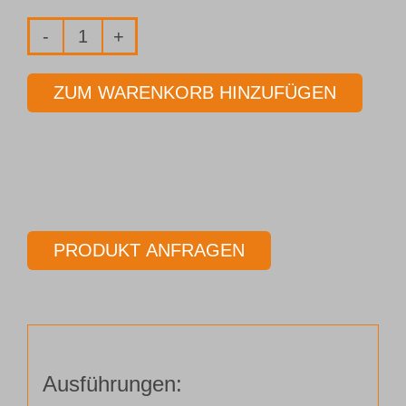
Fräser
2-
ZUM WARENKORB HINZUFÜGEN
Schneider
Ø
12,50
mm
Länge
80,00
PRODUKT ANFRAGEN
mm
Menge
Ausführungen: