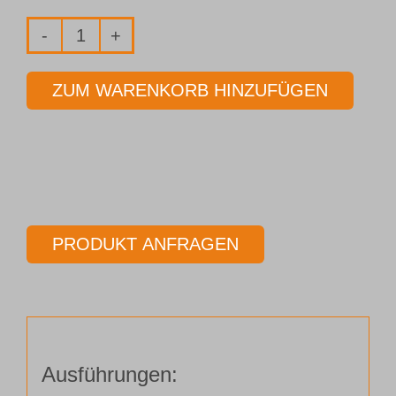
Fräser
2-
ZUM WARENKORB HINZUFÜGEN
Schneider
Ø
5,00
mm
Länge
57,00
PRODUKT ANFRAGEN
mm
Menge
Ausführungen: