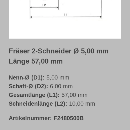
Webshop
Kundenportal
Deutsch
Fräser 2-Schneider Ø 5,00 mm
Länge 57,00 mm
Nenn-Ø (D1):
5,00 mm
Schaft-Ø (D2):
6,00 mm
Gesamtlänge (L1):
57,00 mm
Schneidenlänge (L2):
10,00 mm
Artikelnummer:
F2480500B