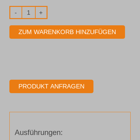
Fräser
2-
ZUM WARENKORB HINZUFÜGEN
Schneider
Ø
25,00
mm
Länge
100,00
PRODUKT ANFRAGEN
mm
Menge
Ausführungen: