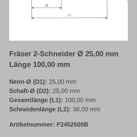
Webshop
Kundenportal
Deutsch
Fräser 2-Schneider Ø 25,00 mm
Länge 100,00 mm
Nenn-Ø (D1):
25,00 mm
Schaft-Ø (D2):
25,00 mm
Gesamtlänge (L1):
100,00 mm
Schneidenlänge (L2):
38,00 mm
Artikelnummer:
F2452500B