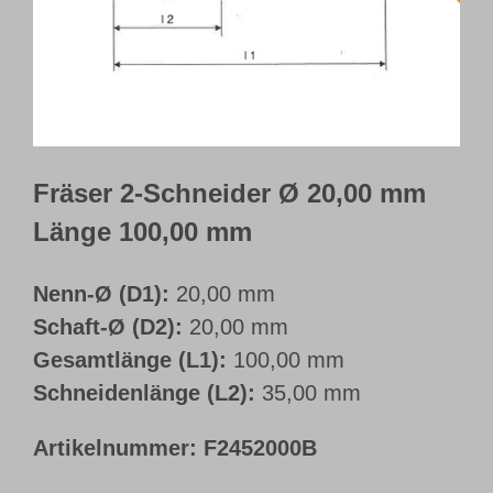
Webshop
Kundenportal
Deutsch
Fräser 2-Schneider Ø 20,00 mm
Länge 100,00 mm
Nenn-Ø (D1):
20,00 mm
Schaft-Ø (D2):
20,00 mm
Gesamtlänge (L1):
100,00 mm
Schneidenlänge (L2):
35,00 mm
Artikelnummer:
F2452000B