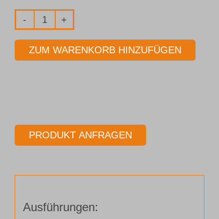
Fräser
2-
ZUM WARENKORB HINZUFÜGEN
Schneider
Ø
20,00
mm
Länge
100,00
PRODUKT ANFRAGEN
mm
Menge
Ausführungen: