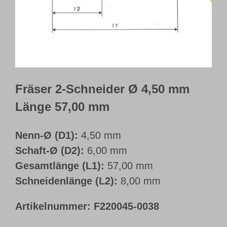
Webshop
Kundenportal
Deutsch
Fräser 2-Schneider Ø 4,50 mm
Länge 57,00 mm
Nenn-Ø (D1):
4,50 mm
Schaft-Ø (D2):
6,00 mm
Gesamtlänge (L1):
57,00 mm
Schneidenlänge (L2):
8,00 mm
Artikelnummer:
F220045-0038