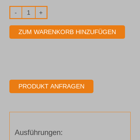
Fräser
2-
ZUM WARENKORB HINZUFÜGEN
Schneider
Ø
4,50
mm
Länge
57,00
PRODUKT ANFRAGEN
mm
Menge
Ausführungen: