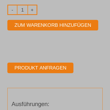
Fräser
2-
ZUM WARENKORB HINZUFÜGEN
Schneider
Ø
20,00
mm
Länge
100,00
PRODUKT ANFRAGEN
mm
Menge
Ausführungen: