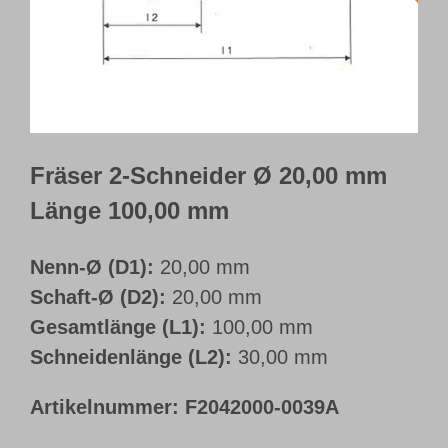
Webshop
Kundenportal
Deutsch
Fräser 2-Schneider Ø 20,00 mm
Länge 100,00 mm
Nenn-Ø (D1):
20,00 mm
Schaft-Ø (D2):
20,00 mm
Gesamtlänge (L1):
100,00 mm
Schneidenlänge (L2):
30,00 mm
Artikelnummer:
F2042000-0039A