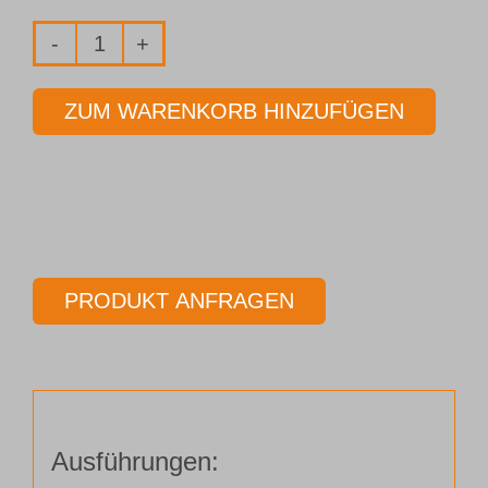
Fräser
2-
ZUM WARENKORB HINZUFÜGEN
Schneider
Ø
8,00
mm
Länge
100,00
PRODUKT ANFRAGEN
mm
Menge
Ausführungen: