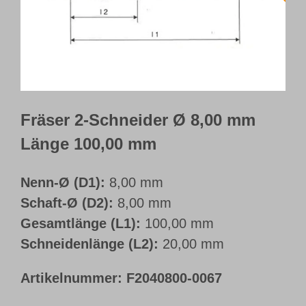
Webshop
Kundenportal
Deutsch
Fräser 2-Schneider Ø 8,00 mm
Länge 100,00 mm
Nenn-Ø (D1):
8,00 mm
Schaft-Ø (D2):
8,00 mm
Gesamtlänge (L1):
100,00 mm
Schneidenlänge (L2):
20,00 mm
Artikelnummer:
F2040800-0067