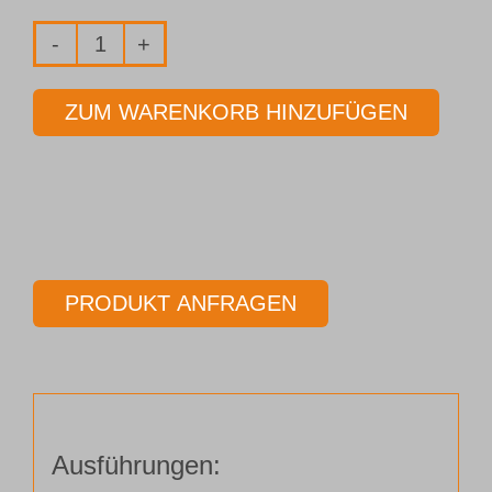
Fräser
2-
ZUM WARENKORB HINZUFÜGEN
Schneider
Ø
4,00
mm
Länge
60,00
PRODUKT ANFRAGEN
mm
Menge
Ausführungen: