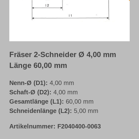
Webshop
Kundenportal
Deutsch
Fräser 2-Schneider Ø 4,00 mm
Länge 60,00 mm
Nenn-Ø (D1):
4,00 mm
Schaft-Ø (D2):
4,00 mm
Gesamtlänge (L1):
60,00 mm
Schneidenlänge (L2):
5,00 mm
Artikelnummer:
F2040400-0063