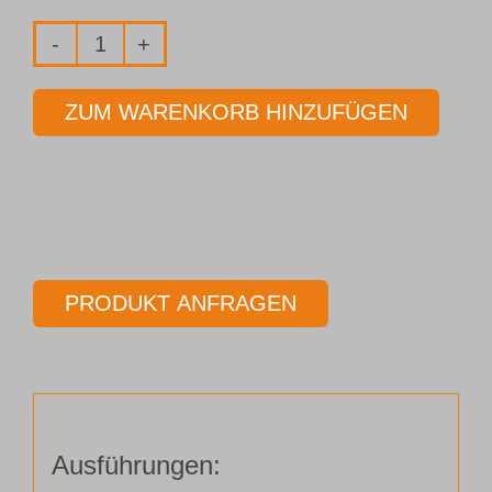
Fräser
2-
ZUM WARENKORB HINZUFÜGEN
Schneider
Ø
14,00
mm
Länge
80,00
PRODUKT ANFRAGEN
mm
Menge
Ausführungen: