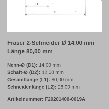
Webshop
Kundenportal
Deutsch
Fräser 2-Schneider Ø 14,00 mm
Länge 80,00 mm
Nenn-Ø (D1):
14,00 mm
Schaft-Ø (D2):
12,00 mm
Gesamtlänge (L1):
80,00 mm
Schneidenlänge (L2):
28,00 mm
Artikelnummer:
F20201400-0019A