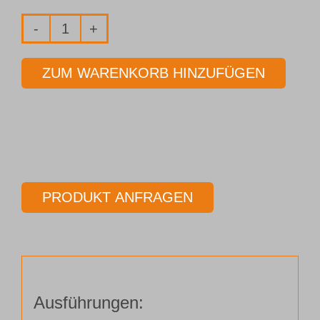
Fräser
2-
ZUM WARENKORB HINZUFÜGEN
Schneider
Ø
9,00
mm
Länge
70,00
PRODUKT ANFRAGEN
mm
Menge
Ausführungen: