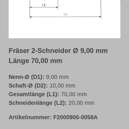
Webshop
Kundenportal
Deutsch
Fräser 2-Schneider Ø 9,00 mm
Länge 70,00 mm
Nenn-Ø (D1):
9,00 mm
Schaft-Ø (D2):
10,00 mm
Gesamtlänge (L1):
70,00 mm
Schneidenlänge (L2):
20,00 mm
Artikelnummer:
F2000900-0058A