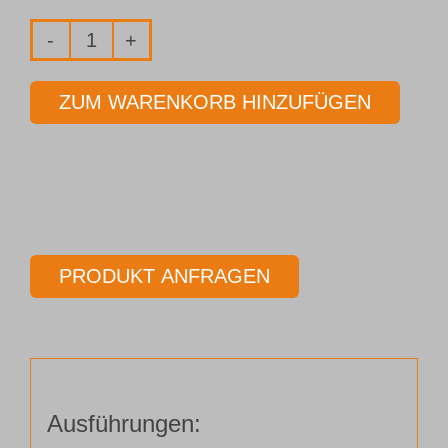
Fräser
2-
ZUM WARENKORB HINZUFÜGEN
Schneider
Ø
1,00
mm
Länge
50,00
PRODUKT ANFRAGEN
mm
Menge
Ausführungen: