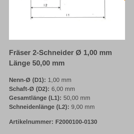
Webshop
Kundenportal
Deutsch
Fräser 2-Schneider Ø 1,00 mm
Länge 50,00 mm
Nenn-Ø (D1):
1,00 mm
Schaft-Ø (D2):
6,00 mm
Gesamtlänge (L1):
50,00 mm
Schneidenlänge (L2):
9,00 mm
Artikelnummer:
F2000100-0130