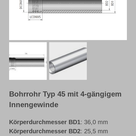
Webshop
Kundenportal
Deutsch
Bohrrohr Typ 45 mit 4-gängigem
Innengewinde
Körperdurchmesser BD1
: 36,0 mm
Körperdurchmesser BD2
: 25,5 mm